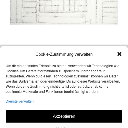
Cookie-Zustimmung verwalten
Atelier
Um dir ein optimales Erlebnis zu bieten, verwenden wir Technologien wie
Michael Cleff
Cookies, um Geräteinformationen zu speichern und/oder darauf
Gießerstraße 17
zuzugreifen. Wenn du diesen Technologien zustimmst, können wir Daten
45473 Mülheim/Ruhr
wie das Surfverhalten oder eindeutige IDs auf dieser Website verarbeiten.
Wenn du deine Zustimmung nicht erteilst oder zurückziehst, können
Tel. 0208-99119176 oder
bestimmte Merkmale und Funktionen beeinträchtigt werden.
Tel. 0234-495167 (priv.)
info@michael-cleff.de
Dienste verwalten
geöffnet nach Terminabsprache
Akzeptieren