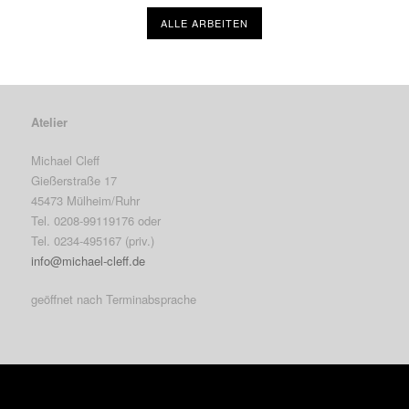
ALLE ARBEITEN
Atelier
Michael Cleff
Gießerstraße 17
45473 Mülheim/Ruhr
Tel. 0208-99119176 oder
Tel. 0234-495167 (priv.)
info@michael-cleff.de
geöffnet nach Terminabsprache